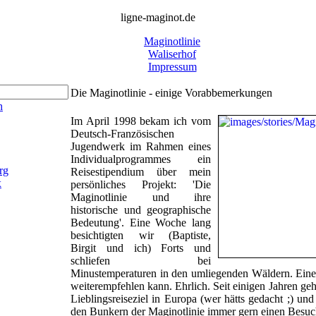
ligne-maginot.de
Maginotlinie
Waliserhof
Impressum
Die Maginotlinie - einige Vorabbemerkungen
h
Im April 1998 bekam ich vom
Deutsch-Französischen
Jugendwerk im Rahmen eines
Individualprogrammes ein
rg
Reisestipendium über mein
x
persönliches Projekt: 'Die
Maginotlinie und ihre
historische und geographische
Bedeutung'. Eine Woche lang
besichtigten wir (Baptiste,
Birgit und ich) Forts und
schliefen bei
Minustemperaturen in den umliegenden Wäldern. Eine 
weiterempfehlen kann. Ehrlich. Seit einigen Jahren ge
Lieblingsreiseziel in Europa (wer hätts gedacht ;) und
den Bunkern der Maginotlinie immer gern einen Besuc