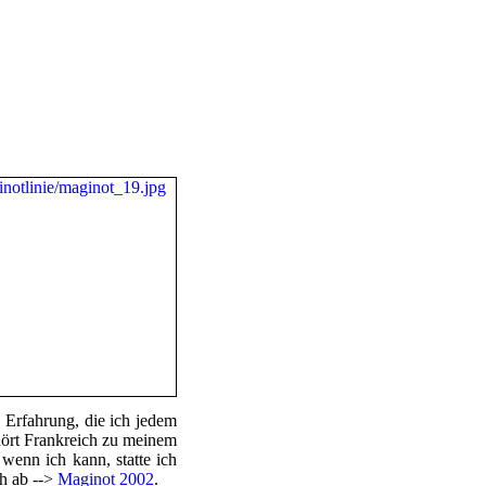
Erfahrung, die ich jedem
hört Frankreich zu meinem
 wenn ich kann, statte ich
h ab -->
Maginot 2002
.